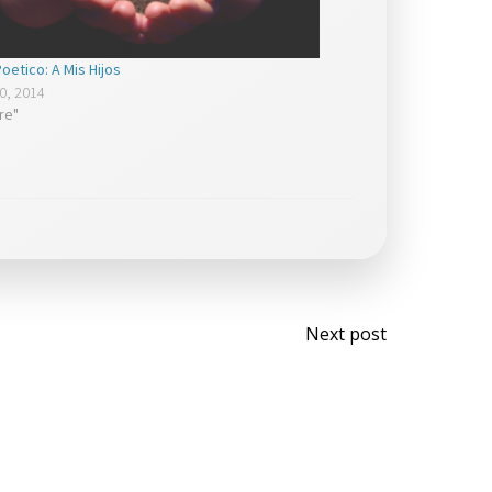
oetico: A Mis Hijos
0, 2014
ure"
Post
Next post
navigati