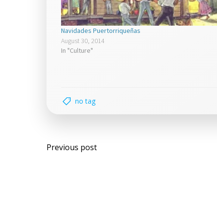
Navidades Puertorriqueñas
August 30, 2014
In "Culture"
no tag
Post
Previous post
navigation