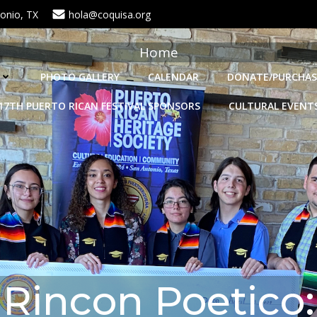
onio, TX
hola@coquisa.org
Home
PHOTO GALLERY
CALENDAR
DONATE/PURCHAS
17TH PUERTO RICAN FESTIVAL SPONSORS
CULTURAL EVENT
Rincon Poetico: